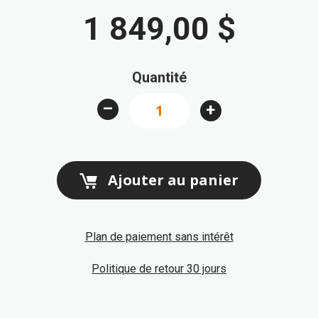
au
1 849,00 $
début
de
la
Quantité
Galerie
d’images
–
+
Ajouter au panier
Plan de paiement sans intérêt
Politique de retour 30 jours