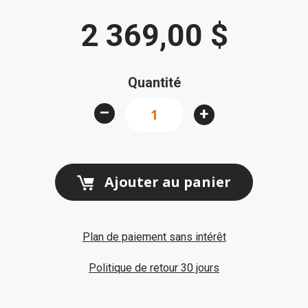
Passer
au
2 369,00 $
début
de
la
Quantité
Galerie
d’images
–
+
Ajouter au panier
Plan de paiement sans intérêt
Politique de retour 30 jours