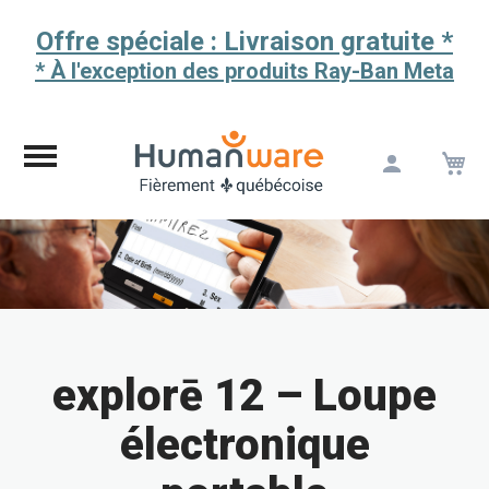
Offre spéciale : Livraison gratuite *
* À l'exception des produits Ray-Ban Meta
M
Aller
au
contenu
explorē 12 – Loupe
électronique