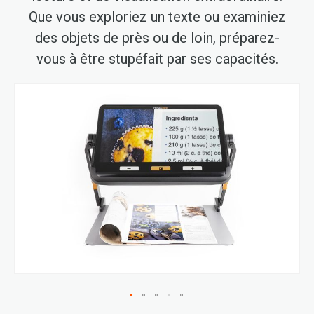
Que vous exploriez un texte ou examiniez
des objets de près ou de loin, préparez-
vous à être stupéfait par ses capacités.
Passer
à
la
fin
de
la
galerie
d’images